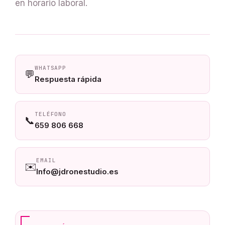
en horario laboral.
WHATSAPP
💬
Respuesta rápida
TELÉFONO
📞
659 806 668
EMAIL
✉️
Info@jdronestudio.es