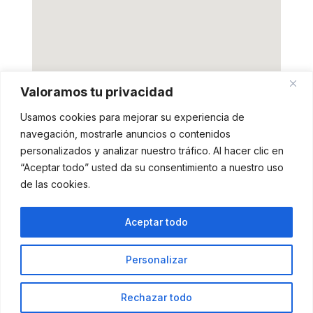
Valoramos tu privacidad
Usamos cookies para mejorar su experiencia de
navegación, mostrarle anuncios o contenidos
personalizados y analizar nuestro tráfico. Al hacer clic en
“Aceptar todo” usted da su consentimiento a nuestro uso
de las cookies.
Aceptar todo
© 2026 JDRONESTUDIO — Servicios y Formación con
Personalizar
Drones · Formación de pilotos UAS / DRONES Y VENTA DE
LOS UNLTIMO DRONES DEL MERCADO.
Rechazar todo
300°
0.0
ALT
m