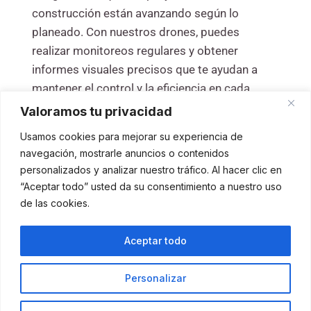
construcción están avanzando según lo
planeado. Con nuestros drones, puedes
realizar monitoreos regulares y obtener
informes visuales precisos que te ayudan a
mantener el control y la eficiencia en cada
etapa del proceso.
Valoramos tu privacidad
Usamos cookies para mejorar su experiencia de
navegación, mostrarle anuncios o contenidos
personalizados y analizar nuestro tráfico. Al hacer clic en
“Aceptar todo” usted da su consentimiento a nuestro uso
de las cookies.
Aceptar todo
© 2026 JDRONESTUDIO — Servicios y Formación con
Personalizar
Drones · Formación de pilotos UAS / DRONES Y VENTA DE
LOS UNLTIMO DRONES DEL MERCADO.