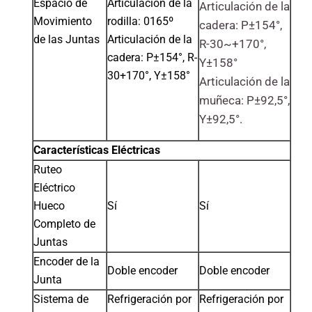
Espacio de
Articulación de la
Articulación de la
Movimiento
rodilla: 0165º
cadera: P±154°,
de las Juntas
Articulación de la
R-30~+170°,
cadera: P±154°, R-
Y±158°
30+170°, Y±158°
Articulación de la
muñeca: P±92,5°,
Y±92,5°.
Características Eléctricas
Ruteo
Eléctrico
Hueco
Sí
Sí
Completo de
Juntas
Encoder de la
Doble encoder
Doble encoder
Junta
Sistema de
Refrigeración por
Refrigeración por