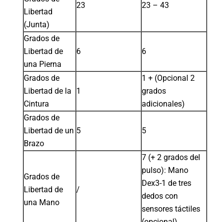
23
23 – 43
Libertad
(Junta)
Grados de
Libertad de
6
6
una Pierna
Grados de
1 + (Opcional 2
Libertad de la
1
grados
Cintura
adicionales)
Grados de
Libertad de un
5
5
Brazo
7 (+ 2 grados del
pulso): Mano
Grados de
Dex3-1 de tres
Libertad de
/
dedos con
una Mano
sensores táctiles
(opcional)