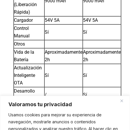
9000 mAh
9000 mAh
(Liberación
Rápida)
Cargador
54V 5A
54V 5A
Control
Sí
Sí
Manual
Otros
Vida de la
Aproximadamente
Aproximadamente
Batería
2h
2h
Actualización
Inteligente
Sí
Sí
OTA
Desarrollo
/
Sí
Secundario
Valoramos tu privacidad
Período de
8 meses
1 año
Garantía
Usamos cookies para mejorar su experiencia de
navegación, mostrarle anuncios o contenidos
personalizados y analizar nuestro tráfico. Al hacer clic en