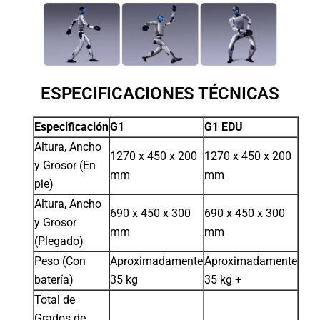
ESPECIFICACIONES TÉCNICAS
Especificación
G1
G1 EDU
Altura, Ancho
1270 x 450 x 200
1270 x 450 x 200
y Grosor (En
mm
mm
pie)
Altura, Ancho
690 x 450 x 300
690 x 450 x 300
y Grosor
mm
mm
(Plegado)
Peso (Con
Aproximadamente
Aproximadamente
batería)
35 kg
35 kg +
Total de
Grados de